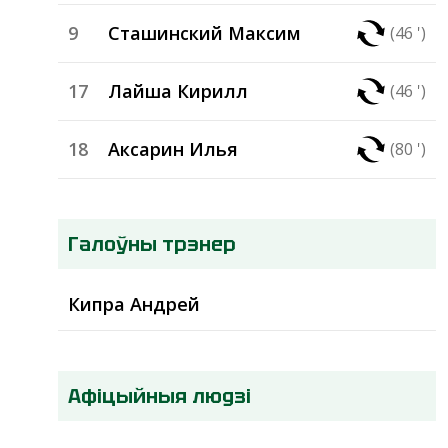
9
Сташинский Максим
(46 ')
17
Лайша Кирилл
(46 ')
18
Аксарин Илья
(80 ')
Галоўны трэнер
Кипра Андрей
Афіцыйныя людзі