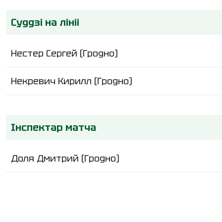
Суддзі на лініі
Нестер Сергей (Гродно)
Некревич Кирилл (Гродно)
Інспектар матча
Доля Дмитрий (Гродно)