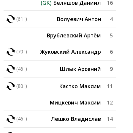
(GK)
Беляшов Даниил
16
Волуевич Антон
4
(61 ')
Врублевский Артём
5
Жуковский Александр
6
(70 ')
Шлык Арсений
9
(46 ')
Кастко Максим
11
(80 ')
Мицкевич Максим
12
Лешко Владислав
14
(46 ')