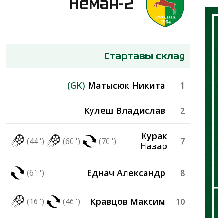
Нёман-2
Стартавы склад
(GK)
Матысюк Никита
1
Кулеш Владислав
2
Курак
7
(44 ')
(60 ')
(70 ')
Назар
Еднач Александр
8
(61 ')
Кравцов Максим
10
(16 ')
(46 ')