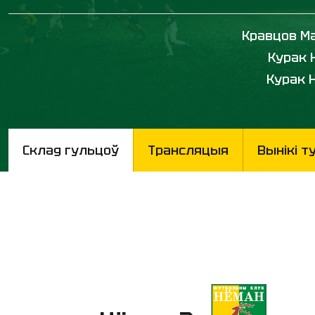
Кравцов Ма
Курак Н
Курак Н
Склад гульцоў
Трансляцыя
Вынікі т