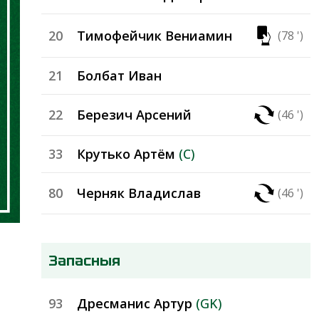
20
Тимофейчик Вениамин
(78 ')
21
Болбат Иван
22
Березич Арсений
(46 ')
33
Крутько Артём
(C)
80
Черняк Владислав
(46 ')
Запасныя
93
Дресманис Артур
(GK)