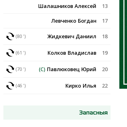
Шалашников Алексей
13
Левченко Богдан
17
Жидкевич Даниил
18
(80 ')
Колков Владислав
19
(61 ')
(C)
Павлюковец Юрий
20
(70 ')
Кирко Илья
22
(46 ')
Запасныя