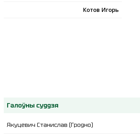
Котов Игорь
Галоўны суддзя
Якуцевич Станислав (Гродно)