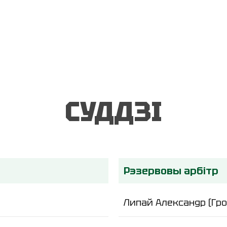
СУДДЗІ
Рэзервовы арбітр
Липай Александр (Гро