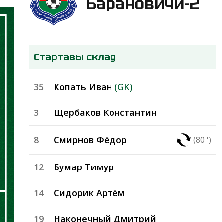
Барановичи-2
Стартавы склад
35
Копать Иван
(GK)
3
Щербаков Константин
8
Смирнов Фёдор
(80 ')
12
Бумар Тимур
14
Сидорик Артём
19
Наконечный Дмитрий