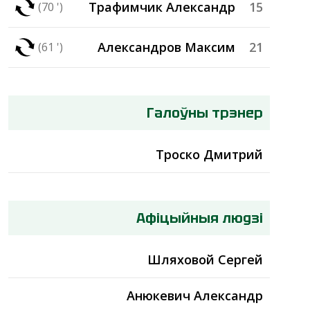
Трафимчик Александр
15
(70 ')
Александров Максим
21
(61 ')
Галоўны трэнер
Троско Дмитрий
Афіцыйныя людзі
Шляховой Сергей
Анюкевич Александр