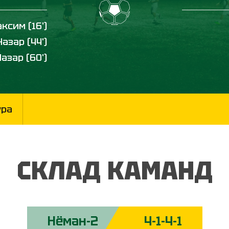
ксим (16')
азар (44')
азар (60')
ура
СКЛАД КАМАНД
Нёман-2
4-1-4-1