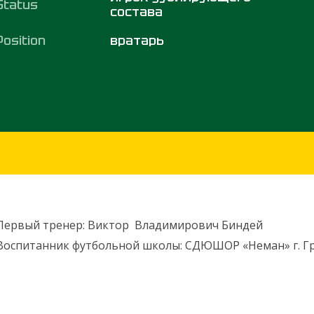
Status
состава
Position
вратарь
Первый тренер: Виктор Владимирович Биндей
Воспитанник футбольной школы: СДЮШОР «Неман» г. Г