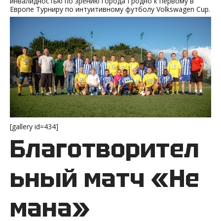
инвалидностью по зрению города Гродно к первому в
Европе Турниру по интуитивному футболу Volkswagen Cup.
[gallery id=434]
Благотворител
ьный матч «Не
мана»