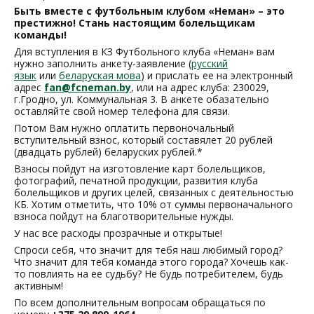
Быть вместе с футбольным клубом «Неман» –​ это
престижно! Стань настоящим болельщикам
команды!
Для вступления в КЗ Футбольного клуба «Неман» вам
нужно заполнить анкету-заявление (
русский
язык
или
беларуская мова
) и прислать ее на электронный
адрес
fan@fcneman.by
, или на адрес клуба: 230029,
г.Гродно, ул. Коммунальная 3. В анкете обазательно
оставляйте свой номер телефона для связи.
Потом Вам нужно оплатить первоночальный
вступительный взнос, который составялет 20 рублей
(двадцать рублей) беларуских рублей.*
Взносы пойдут на изготовление карт болельщиков,
фотографий, печатной продукции, развития клуба
болельщиков и других целей, связанных с деятельностью
КБ. Хотим отметить, что 10% от суммы первоначального
взноса пойдут на благотворительные нужды.
У нас все расходы прозрачные и открытые!
Спроси себя, что значит для тебя наш любимый город?
Что значит для тебя команда этого города? Хочешь как-
то повлиять на ее судьбу? Не будь потребителем, будь
активным!
По всем дополнительным вопросам обращаться по