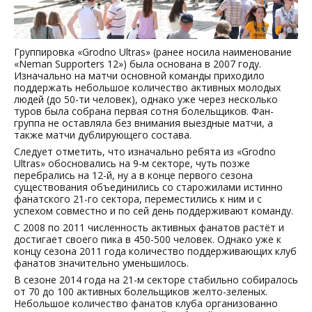
Группировка «Grodno Ultras» (ранее носила наименование
«Neman Supporters 12») была основана в 2007 году.
Изначально на матчи основной команды приходило
поддержать небольшое количество активных молодых
людей (до 50-ти человек), однако уже через несколько
туров была собрана первая сотня болельщиков. Фан-
группа не оставляла без внимания выездные матчи, а
также матчи дублирующего состава.
Следует отметить, что изначально ребята из «Grodno
Ultras» обосновались на 9-м секторе, чуть позже
перебрались на 12-й, ну а в конце первого сезона
существования объединились со старожилами истинно
фанатского 21-го сектора, переместились к ним и с
успехом совместно и по сей день поддерживают команду.
С 2008 по 2011 численность активных фанатов растёт и
достигает своего пика в 450-500 человек. Однако уже к
концу сезона 2011 года количество поддерживающих клуб
фанатов значительно уменьшилось.
В сезоне 2014 года на 21-м секторе стабильно собиралось
от 70 до 100 активных болельщиков желто-зеленых.
Небольшое количество фанатов клуба организованно