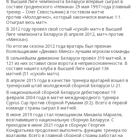
В Высшей Лиге чемпионата Беларуси впервые сыграл в
составе гродненского «Немана» 29 мая 1997 года (главный
тренер – Олег Севостьяник) в гостевом матче
против «Молодечно», который закончился вничью 1:1.
Отыграл весь матч.
В 2012 году провел свой сотый «сухой» матч в Высшей
Лиге чемпионата Беларуси (6 апреля 2012, матч против
«Минска»).
По итогам сезона 2012 года вратарь был признан
болельщиками «Динамо-Минск» лучшим игроком команды.
В сильнейшем дивизионе Беларуси провёл 319 матчей, в
121 из них оставил свои ворота в неприкосновенности. В
составе нашего клуба в Высшей Лиге сыграл 136
матчей (51 «сухой» матч).
В апреле 2015 года в качестве тренера вратарей вошел в
тренерский штаб молодежной сборной Беларуси U-21.
В национальной сборной Беларуси дебютировал 19
февраля 2004 года в матче международного турнира
Cyprus Cup против сборной Румынии (0:2). Всего в первой
команде страны сыграл 6 матчей.
В июне 2019 года стал помощником Михаила Мархеля,
возглавившего национальную сборную Беларуси. С
приходом в июне 2021 года в сборную Георгия
Кондратьева продолжил выполнять функцию тренера по
вратарям. Всего в главной сборной страны работал на