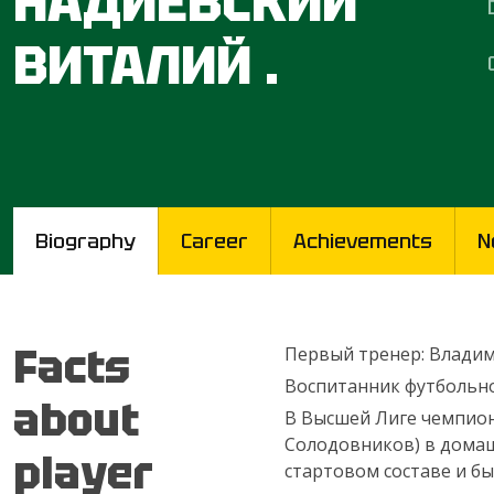
НАДИЕВСКИЙ
ВИТАЛИЙ .
Biography
Career
Achievements
N
Facts
Первый тренер: Влади
Воспитанник футбольн
about
В Высшей Лиге чемпиона
Солодовников) в домаш
player
стартовом составе и бы