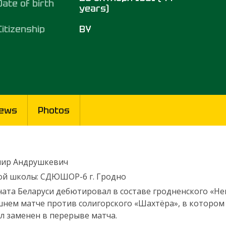
Date of birth
years)
Citizenship
BY
ews
Photos
мир Андрушкевич
ой школы: СДЮШОР-6 г. Гродно
та Беларуси дебютировал в составе гродненского «Нема
нем матче против солигорского «Шахтёра», в котором 
л заменен в перерыве матча.