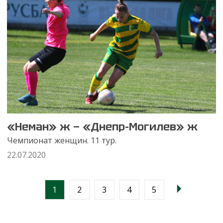
«Неман» ж — «Днепр-Могилев» ж
Чемпионат женщин. 11 тур.
22.07.2020
1
2
3
4
5