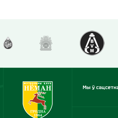
Мы ў сацсетк