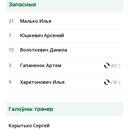
Запасныя
21
Малько Илья
7
Юшкевич Арсений
15
Волоткевич Данила
3
Гапаненок Артем
(82 ')
9
Харитонович Илья
(78 ')
Галоўны трэнер
Корытько Сергей