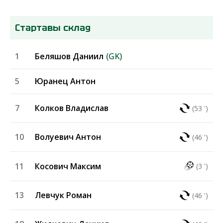
Стартавы склад
1
Беляшов Даниил
(GK)
5
Юранец Антон
7
Колков Владислав
(53 ')
10
Волуевич Антон
(46 ')
11
Косович Максим
(3 ')
13
Левчук Роман
(46 ')