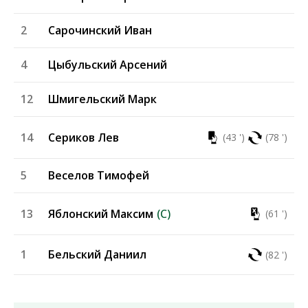
2
Сарочинский Иван
4
Цыбульский Арсений
12
Шмигельский Марк
14
Сериков Лев
(43 ')
(78 ')
5
Веселов Тимофей
13
Яблонский Максим
(C)
(61 ')
1
Бельский Даниил
(82 ')