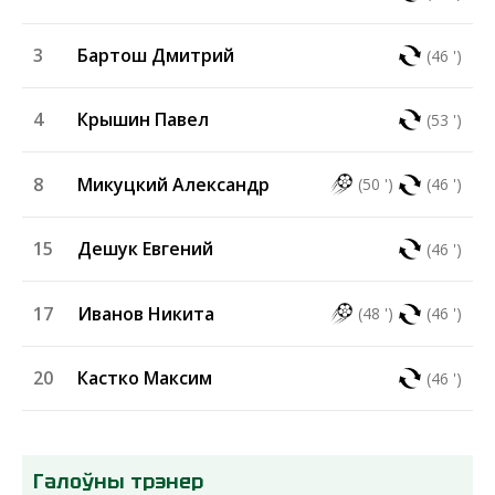
3
Бартош Дмитрий
(46 ')
4
Крышин Павел
(53 ')
8
Микуцкий Александр
(50 ')
(46 ')
15
Дешук Евгений
(46 ')
17
Иванов Никита
(48 ')
(46 ')
20
Кастко Максим
(46 ')
Галоўны трэнер