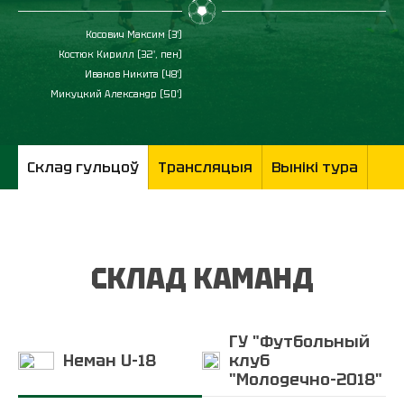
Косович Максим (3')
Костюк Кирилл (32', пен)
Иванов Никита (48')
Микуцкий Александр (50')
Склад гульцоў
Трансляцыя
Вынікі тура
СКЛАД КАМАНД
ГУ "Футбольный
Неман U-18
клуб
"Молодечно-2018"