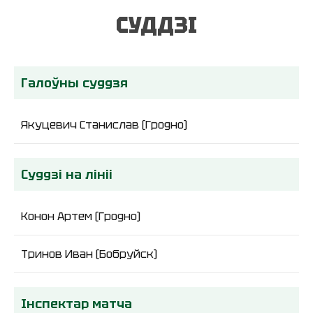
СУДДЗІ
Галоўны суддзя
Якуцевич Станислав (Гродно)
Суддзі на лініі
Конон Артем (Гродно)
Тринов Иван (Бобруйск)
Інспектар матча