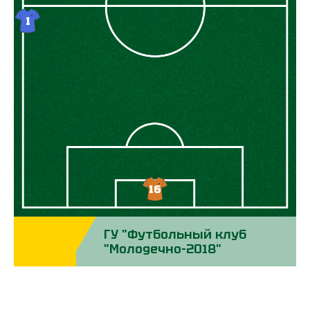
18
12
14
13
11
8
2
4
5
1
16
ГУ "Футбольный клуб
"Молодечно-2018"