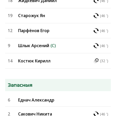
18
Жидкевич Даниил
(46 ')
19
Старожук Ян
(46 ')
12
Парфёнов Егор
(46 ')
9
Шлык Арсений
(C)
(46 ')
14
Костюк Кирилл
(32 ')
Запасныя
6
Еднач Александр
2
Сакович Никита
(46 ')