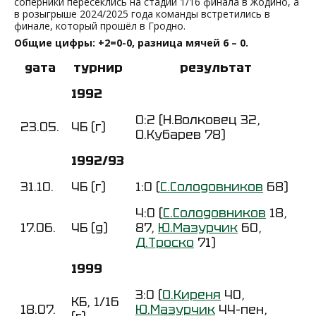
соперники пересеклись на стадии 1/16 финала в Жодино, а
в розыгрыше 2024/2025 года команды встретились в
финале, который прошёл в Гродно.
Общие цифры: +2=0-0, разница мячей 6 – 0.
дата
турнир
результат
1992
0:2 (Н.Волковец 32,
23.05.
ЧБ (г)
О.Кубарев 78)
1992/93
31.10.
ЧБ (г)
1:0 (
С.Солодовников
68)
4:0 (
С.Солодовников
18,
17.06.
ЧБ (д)
87,
Ю.Мазурчик
60,
Д.Троско
71)
1999
3:0 (
О.Киреня
40,
КБ, 1/16
18.07.
Ю.Мазурчик
44-пен,