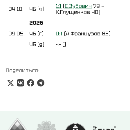
1:1
(
Е.Зубович
79 —
04.10.
ЧБ (д)
К.Глущенков 40)
2026
09.05.
ЧБ (г)
0:1
(А.Французов 83)
ЧБ (д)
-:- ()
Поделиться: