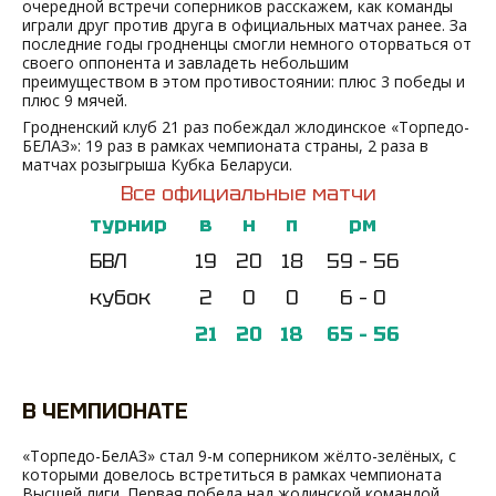
очередной встречи соперников расскажем, как команды
играли друг против друга в официальных матчах ранее. За
последние годы гродненцы смогли немного оторваться от
своего оппонента и завладеть небольшим
преимуществом в этом противостоянии: плюс 3 победы и
плюс 9 мячей.
Гродненский клуб 21 раз побеждал жлодинское «Торпедо-
БЕЛАЗ»: 19 раз в рамках чемпионата страны, 2 раза в
матчах розыгрыша Кубка Беларуси.
Все официальные матчи
турнир
в
н
п
рм
БВЛ
19
20
18
59 – 56
кубок
2
0
0
6 – 0
21
20
18
65 – 56
В ЧЕМПИОНАТЕ
«Торпедо-БелАЗ» стал 9-м соперником жёлто-зелёных, с
которыми довелось встретиться в рамках чемпионата
Высшей лиги. Первая победа над жодинской командой