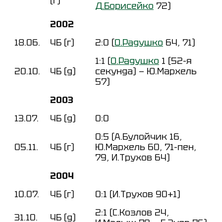
(г)
Д.Борисейко
72)
2002
18.06.
ЧБ (г)
2:0 (
О.Радушко
64, 71)
1:1 (
О.Радушко
1 (52-я
20.10.
ЧБ (д)
секунда) — Ю.Мархель
57)
2003
13.07.
ЧБ (д)
0:0
0:5 (А.Булойчик 16,
05.11.
ЧБ (г)
Ю.Мархель 60, 71-пен,
79, И.Трухов 64)
2004
10.07.
ЧБ (г)
0:1 (И.Трухов 90+1)
2:1 (С.Козлов 24,
31.10.
ЧБ (д)