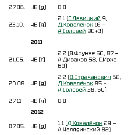
27.06.
ЧБ (д)
0:0
2:1 (
С.Левицкий
9,
23.10.
ЧБ (д)
Д.Ковалёнок
16 —
А.Соловей
90+3)
2011
2:2 (В.Фрунзе 50, 87 —
21.05.
ЧБ (г)
А.Диваков 58, С.Ирха
68)
2:2 (
О.Страханович
68,
20.08.
ЧБ (д)
Д.Ковалёнок
85 —
А.Соловей
38, 50)
27.11.
ЧБ (д)
0:0
2012
1:1 (
Д.Ковалёнок
29 —
07.05.
ЧБ (д)
А.Челядинский 82)