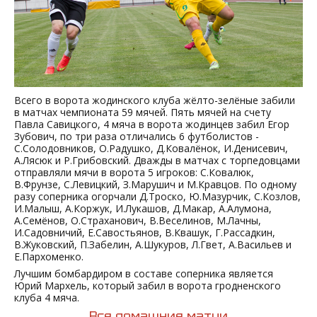
Всего в ворота жодинского клуба жёлто-зелёные забили
в матчах чемпионата 59 мячей. Пять мячей на счету
Павла Савицкого, 4 мяча в ворота жодинцев забил Егор
Зубович, по три раза отличались 6 футболистов -
С.Солодовников, О.Радушко, Д.Ковалёнок, И.Денисевич,
А.Лясюк и Р.Грибовский. Дважды в матчах с торпедовцами
отправляли мячи в ворота 5 игроков: С.Ковалюк,
В.Фрунзе, С.Левицкий, З.Марушич и М.Кравцов. По одному
разу соперника огорчали Д.Троско, Ю.Мазурчик, С.Козлов,
И.Малыш, А.Коржук, И.Лукашов, Д.Макар, А.Алумона,
А.Семёнов, О.Страханович, В.Веселинов, М.Лачны,
И.Садовничий, Е.Савостьянов, В.Квашук, Г.Рассадкин,
В.Жуковский, П.Забелин, А.Шукуров, Л.Гвет, А.Васильев и
Е.Пархоменко.
Лучшим бомбардиром в составе соперника является
Юрий Мархель, который забил в ворота гродненского
клуба 4 мяча.
Все домашние матчи