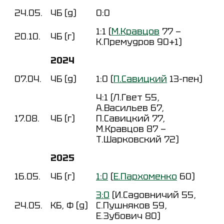
24.05.
ЧБ (д)
0:0
1:1 (
М.Кравцов
77 —
20.10.
ЧБ (г)
К.Премудров 90+1)
2024
07.04.
ЧБ (д)
1:0 (
П.Савицкий
13-пен)
4:1 (Л.Гвет 55,
А.Васильев 67,
17.08.
ЧБ (г)
П.Савицкий 77,
М.Кравцов 87 —
Т.Шарковский 72)
2025
16.05.
ЧБ (г)
1:0
(
Е.Пархоменко
60)
3:0
(И.Садовничий 55,
24.05.
КБ, Ф (д)
С.Пушняков 59,
Е.Зубович 80)