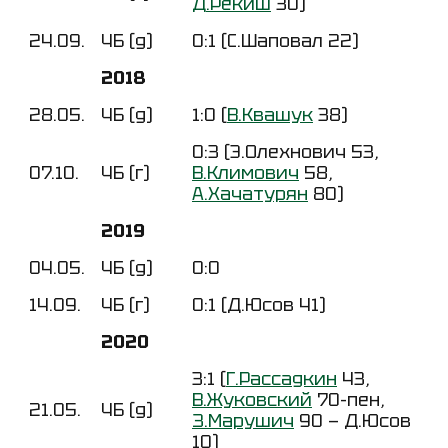
Д.Рекиш
30)
24.09.
ЧБ (д)
0:1 (С.Шаповал 22)
2018
28.05.
ЧБ (д)
1:0 (
В.Квашук
38)
0:3 (Э.Олехнович 53,
07.10.
ЧБ (г)
В.Климович
58,
А.Хачатурян
80)
2019
04.05.
ЧБ (д)
0:0
14.09.
ЧБ (г)
0:1 (Д.Юсов 41)
2020
3:1 (
Г.Рассадкин
43,
В.Жуковский
70-пен,
21.05.
ЧБ (д)
З.Марушич
90 — Д.Юсов
10)