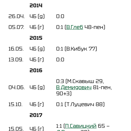
2014
26.04.
ЧБ (д)
0:0
05.07.
ЧБ (г)
0:1 (
В.Глеб
48-пен)
2015
16.05.
ЧБ (д)
0:1 (В.Кибук 77)
13.09.
ЧБ (г)
0:0
2016
0:3 (М.Скавыш 29,
04.06.
ЧБ (д)
В.Демидович
81-пен,
90+3)
15.10.
ЧБ (г)
0:1 (Т.Луцевич 88)
2017
1:1 (
П.Савицкий
65 —
15.05.
ЧБ (г)