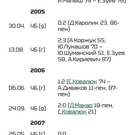
И.Малыш 79 — Е.Зуев 76)
2005
0:2 (Д.Каролик 23, 86-
30.04.
ЧБ (д)
пен)
2:3 (А.Коржук 55,
Ю.Лукашов 70 —
13.08.
ЧБ (г)
Ю.Шуманский 51, Е.Зуев
58, А.Кириевич 87)
2006
1:2 (
С.Ковалюк
74 —
06.06.
ЧБ (г)
А.Диваков 11-пен, 87-
пен)
2:0 (
Д.Макар
18-пен,
24.09.
ЧБ (д)
С.Ковалюк
21)
2007
26.05.
ЧБ (г)
0:0