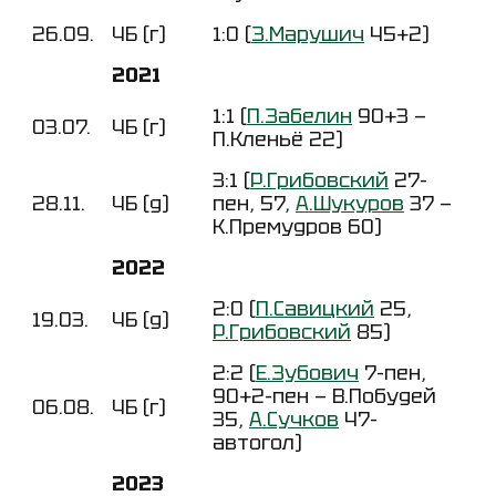
26.09.
ЧБ (г)
1:0 (
З.Марушич
45+2)
2021
1:1 (
П.Забелин
90+3 —
03.07.
ЧБ (г)
П.Кленьё 22)
3:1 (
Р.Грибовский
27-
28.11.
ЧБ (д)
пен, 57,
А.Шукуров
37 —
К.Премудров 60)
2022
2:0 (
П.Савицкий
25,
19.03.
ЧБ (д)
Р.Грибовский
85)
2:2 (
Е.Зубович
7-пен,
90+2-пен — В.Побудей
06.08.
ЧБ (г)
35,
А.Сучков
47-
автогол)
2023