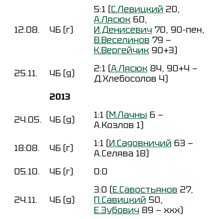
5:1 (
С.Левицкий
20,
А.Лясюк
60,
12.08.
ЧБ (г)
И.Денисевич
70, 90-пен,
В.Веселинов
79 —
К.Вергейчик
90+3)
2:1 (
А.Лясюк
84, 90+4 —
25.11.
ЧБ (д)
Д.Хлебосолов 4)
2013
1:1 (
М.Лачны
6 —
24.05.
ЧБ (д)
А.Козлов 1)
1:1 (
И.Садовничий
63 —
18:08.
ЧБ (г)
А.Селява 18)
05.10.
ЧБ (г)
0:0
3:0 (
Е.Савостьянов
27,
24.11.
ЧБ (д)
П.Савицкий
50,
Е.Зубович
89 — ххх)