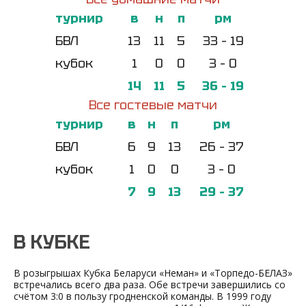
турнир
в
н
п
рм
БВЛ
13
11
5
33 – 19
кубок
1
0
0
3 – 0
14
11
5
36 – 19
Все гостевые матчи
турнир
в
н
п
рм
БВЛ
6
9
13
26 – 37
кубок
1
0
0
3 – 0
7
9
13
29 – 37
В КУБКЕ
В розыгрышах Кубка Беларуси «Неман» и «Торпедо-БЕЛАЗ»
встречались всего два раза. Обе встречи завершились со
счётом 3:0 в пользу гродненской команды. В 1999 году