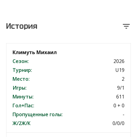
История
Климуть Михаил
Сезон:
2026
Турнир:
U19
Место:
2
Игры:
9/1
Минуты:
611
Гол+Пас:
0 + 0
Пропущенные голы:
-
Ж/2Ж/К
0/0/0