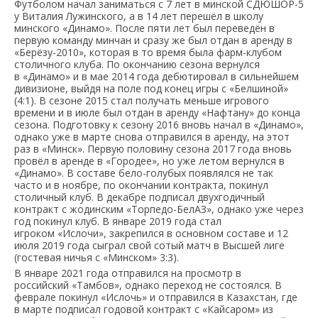
Футболом начал заниматься с 7 лет в минской СДЮШОР-5
у Виталия Лужинского, а в 14 лет перешёл в школу
минского «Динамо». После пяти лет был переведён в
первую команду минчан и сразу же был отдан в аренду в
«Берёзу-2010», которая в то время была фарм-клубом
столичного клуба. По окончанию сезона вернулся
в «Динамо» и в мае 2014 года дебютировал в сильнейшем
дивизионе, выйдя на поле под конец игры с «Белшиной»
(4:1). В сезоне 2015 стал получать меньше игрового
времени и в июле был отдан в аренду «Нафтану» до конца
сезона. Подготовку к сезону 2016 вновь начал в «Динамо»,
однако уже в марте снова отправился в аренду, на этот
раз в «Минск». Первую половину сезона 2017 года вновь
провёл в аренде в «Городее», но уже летом вернулся в
«Динамо». В составе бело-голубых появлялся не так
часто и в ноябре, по окончании контракта, покинул
столичный клуб. В декабре подписал двухгодичный
контракт с жодинским «Торпедо-БелАЗ», однако уже через
год покинул клуб. В январе 2019 года стал
игроком «Ислочи», закрепился в основном составе и 12
июля 2019 года сыграл свой сотый матч в Высшей лиге
(гостевая ничья с «Минском» 3:3).
В январе 2021 года отправился на просмотр в
российский «Тамбов», однако переход не состоялся. В
феврале покинул «Ислочь» и отправился в Казахстан, где
в марте подписал годовой контракт с «Кайсаром» из