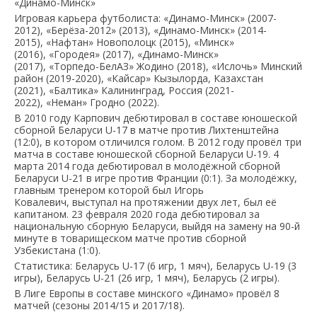
«Динамо-Минск»
Игровая карьера футболиста: «Динамо-Минск» (2007-
2012), «Берёза-2012» (2013), «Динамо-Минск» (2014-
2015), «Нафтан» Новополоцк (2015), «Минск»
(2016), «Городея» (2017), «Динамо-Минск»
(2017), «Торпедо-БелАЗ» Жодино (2018), «Ислочь» Минский
район (2019-2020), «Кайсар» Кызылорда, Казахстан
(2021), «Балтика» Калининград, Россия (2021-
2022), «Неман» Гродно (2022).
В 2010 году Карпович дебютировал в составе юношеской
сборной Беларуси U-17 в матче против Лихтенштейна
(12:0), в котором отличился голом. В 2012 году провёл три
матча в составе юношеской сборной Беларуси U-19. 4
марта 2014 года дебютировал в молодёжной сборной
Беларуси U-21 в игре против Франции (0:1). За молодёжку,
главным тренером которой был Игорь
Ковалевич, выступал на протяжении двух лет, был её
капитаном. 23 февраля 2020 года дебютировал за
национальную сборную Беларуси, выйдя на замену на 90-й
минуте в товарищеском матче против сборной
Узбекистана (1:0).
Статистика: Беларусь U-17 (6 игр, 1 мяч), Беларусь U-19 (3
игры), Беларусь U-21 (26 игр, 1 мяч), Беларусь (2 игры).
В Лиге Европы в составе минского «Динамо» провёл 8
матчей (сезоны 2014/15 и 2017/18).