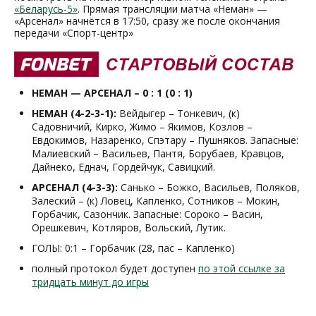
«Беларусь-5»
. Прямая трансляции матча «Неман» —
«Арсенал» начнётся в 17:50, сразу же после окончания
передачи «Спорт-центр»
НЕМАН — АРСЕНАЛ – 0 : 1 (0 : 1)
НЕМАН (4-2-3-1):
Вейдыгер
– Тонкевич, (к)
Садовничий, Кирко, Жимо – Якимов, Козлов –
Евдокимов, Назаренко, Спэтару – Пушняков. Запасные:
Малиевский – Васильев, Пантя, Борубаев, Кравцов,
Дайнеко, Еднач, Гордейчук, Савицкий.
АРСЕНАЛ (4-3-3):
Санько – Божко, Васильев, Поляков,
Залеский – (к) Ловец, Капленко, Сотников – Мокин,
Горбачик, Сазончик. Запасные: Сороко – Васин,
Орешкевич, Котляров, Вольский, Лутик.
ГОЛЫ: 0:1 – Горбачик (28, пас – Капленко)
полный протокол будет доступен
по этой ссылке за
тридцать минут до игры