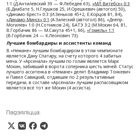
1:1 (Д.Антилевский 39 — Ф.Лебедев 63),
«МЛ Витебск» 0:3
(Б.Диабате 5, Н.Глушков 25, И.Орешкевич (автогол) 50),
«Динамо-Брест» 0:3 (И.Зеньков 45+2, Е.Корцов 81, 84),
«Динамо-Минск» 0:1
(А.Залеский (автогол) 86), «Днепр-
Могилёв» 1:0 (Н.Сотников 24), БАТЭ 3:2 (М.Мокин 64, 81,
В.Горбачик 86 — М.Сакута 45+1, 66),
«Гомель» 1:1
(В.Горбачик 24 — К.Леонович 73).
Лучшие бомбардиры и ассистенты команд
В «Немане» лучшим бомбардиром в этом чемпионате
является Дану Спатару, на счету которого 4 забитых
мяча. У «Арсенала» лучшим по голам является Марк
Мокин, забивший в ворота соперника шесть мячей. Статус
лучшего асситенка в «Немане» делят Владимир Тонкевич
и Павел Савицкий, отдавшие по 2 результативные
передачи, в составе «Арсенала» лучшим распасовщиком
является всё тот же Мокин (4 ассиста).
Падзяліцца: