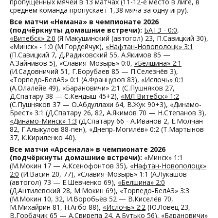
пропущенных мячей в 13 матчах (11-12-е место в лиге, в
среднем команда пропускает 1,38 мяча за одну игру).
Все матчи «Немана» в чемпионате 2026
(подчёркнуты домашние встречи):
БАТЭ - 0:0
,
«Витебск» 2:0
(Я.Макушинский (автогол) 23, П.Савицкий 30),
«Минск» - 1:0 (М.Гордейчук),
«Нафтан-Новополоцк» 3:1
(П.Савицкий 7, Д.Радиковский 55, А.Якимов 85 —
А.Зайнивов 5), «Славия-Мозырь» 0:0,
«Белшина» 2:1
(И.Садовничий 51, Г.Борубаев 85 — П.Селезнёв 3),
«Торпедо-БелАЗ» 0:1 (А.Французов 83),
«Ислочь» 0:1
(А.Олалейе 49), «Барановичи» 2:1 (С.Пушняков 27,
Д.Спатару 38 — С.Кендыш 45+2),
«МЛ Витебск» 1:2
(С.Пушняков 37 — О.Абдуллахи 64, В.Жук 90+3), «Динамо-
Брест» 3:1 (Д.Спатару 26, 82, А.Якимов 70 — Н.Степанов 3),
«Динамо-Минск» 1:3
(Д.Спатару 66 - А.Иванов 2, Е.Молчан
82, Г.Алыкулов 88-пен), «Днепр-Могилёв» 0:2 (Т.Мартынов
37, К.Кириленко 40).
Все матчи «Арсенала» в чемпионате 2026
(подчёркнуты домашние встречи):
«Минск» 1:1
(М.Мокин 17 — А.Ксенофонтов 35),
«Нафтан-Новополоцк»
2:0
(И.Васин 20, 77), «Славия-Мозырь» 1:1 (А.Лукашов
(автогол) 73 — Е.Шевченко 69),
«Белшина» 2:0
(Д.Антилевский 28, М.Мокин 69), «Торпедо-БелАЗ» 3:3
(М.Мокин 10, 32, И.Воробьёв 52 — В.Киселёв 70,
М.Михайрин 81, Н.Агбо 88),
«Ислочь» 2:2
(Ю.Ловец 23,
В.Горбачик 65 — А.Свирепа 24, А.Бутько 56), «Барановичи»