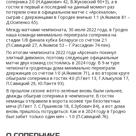
соперника 2:0 (Н.Адамович 42, В.Жуковский 90+3), а в
гостях в первый и последний на данный момент раз
потеряли очки в официальном матче с «Арсеналом»,
сыграв с дзержинцами в Городее вничью 1:1 (А.Якимов 81 –
Д.Осипенко 65).
Между матчами чемпионата, 30 июля 2022 года, в Гродно
наша команда минимально переиграла соперника на
стадии 1/8 финала кубка Беларуси со счётом 2:1
(П.Савицкий 27, А.Якимов 53 – Г.Рассадкин 74-пен).
По итогам чемпионата 2022 года «Арсенал» покинул
элитный дивизион, поэтому следующие официальные
матчи двух команд состоялись в 2024 году. В 9-м туре
чепионата гродненцы дома минимально переиграли
дзержинцев со счётом 1:0 (А.Якимов 71), а во втором круге
обыграли соперника в гостях 4:0 (Л.Гвет 13, Г.Алыкулов 17,
П.Савицкий 29, Ю.Пантя 93).
В прошлом сезоне жёлто-зелёные вновь были сильнее,
дважды обыграв соперника в чемпионате. В гостях
неманцы отправили в ворота хозяев три безответных
мяча (Л.Гвет 7, С.Пушняков 18, Е.Зубович 84), а вот дома
вновь пришлось потрудиться. Как и в 2024 году в Гродно
был забит только один мяч – 1:0 (П.Савицкий 76).
О СОПЕРНИКЕ