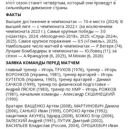
этот сезон станет четвёртым, который они проведут в
сильнейшем дивизионе страны.
ФАКТЫ
Высшее достижение в чемпионатах — 10-е место (2024). В
высшей лиге — с чемпионата 2022 г. (за исключением
чемпионата 2023 г.). Самые крупные победы — 3:0
(«Шахтёр», 2024; «Молодечно-2018», 2025; «Слуцк-2024»,
2025). Самое крупное поражение — 0:5 («Гомель», 2025).
Наибольшее число матчей в чемпионатах — Р.Вегеря (74).
Лучшие бомбардиры: в чемпионатах — Ю.Ловец (11); за
сезон — А.Французов (6, 2025), М.Мокин (6, 2026)
ЗАЯВКА КОМАНДЫ ПЕРЕД МАТЧЕМ
главный тренер – Игорь ТРУХОВ (1976), тренер – Игорь
ВОРОНКОВ (Украина, 1981), тренер вратарей – Игорь
КУТЕПОВ (Украина, 1965), тренер вратарей – Даниил
САЧКОВ (1999), тренер по физической подготовке –
Андрей ЛЯСЮК (1983), тренер по НМР – Игорь РОЖКОВ
(1981), начальник команды – Александр СКШИНЕЦКИЙ
(1990).
Вратари: ВАЩЕНКО Артём (2008), МАРТИНОВИЧ Данила
(2006), САНЬКО Иван (1999), СОРОКО Артём (1992);
защитники: АКУНЕЦ Эдуард (2008), БОЖКО Егор (2006),
ЗАЛЕСКИЙ Андрей (1991), ЛУТИК Дмитрий (2002),
ВАСИЛЬЕВ Владислав (Россия, 2004), ОРЕШКЕВИЧ Иван