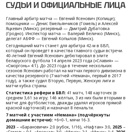
СУДЬИ И ОФИЦИАЛЬНЫЕ ЛИЦА
Главный арбитр матча — Евгений Ясенович (Копище);
помощники — Денис Емельянчиков (Гомель) и Алексей
Яцкевич (Минск); резервный — Дмитрий Дубатовка
(Гродно). Инспектор матча — Валерий Величко (Минск),
делегат АБФФ — Евгений Копылов (Минск).
Сегодняшний матч станет для арбитра 42-м в БВЛ,
который он проведёт в качества главного судьи встречи.
40-летний Евгений Ясенович дебютировал в элите
беларуского футбола 14 апреля 2023 года («Славия» —
«Сморгонь» 4:1). До 2023 года в течение нескольких
сезонов Ясенович работал на матчах первого дивизиона в
качества резервного (7 матчей «Немана», первый в 2017
году), а также судил Вторую, Первую, Женскую лиги и
матчи кубка страны.
Статистика рефери в БВЛ:
41 матч, 148 карточек (в
среднем 3,61 за игру; 146 жёлтых, 3 из них были вторыми в
матче для футболистов, дважды удалял игроков прямой
красной карточкой) и назначал 8 пенальти.
7 матчей с участием «Немана» (подчёркнуты
домашние встречи):
+6=0-1, мячи 16-3.
2023
– «Барановичи» 2:0 (кубок, 1/16), «Нафтан» 3:0,
2025
–
«Гомель» 0:1
, «Арсенал» 3:0,
«Минск» 2:1
, «Минск» 1:4,
2026