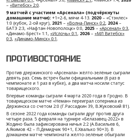
–
«Витебск» 2:0
.
9 матчей с участием «Арсенала» (подчёркнуты
домашние матчи):
+1=2-6, мячи 4-13.
2020
– «Стэнлес»
1:0 (кубок, 2-ой круг),
2021
–
«Волна-Пинск» 0:2
,
2024
–
БАТЭ 2:3, «Нафтан-Новополоцк» 0:0,
2025
–
«Арсенал» 0:3
,
«Динамо-Брест» 1:1,
«Ислочь» 0:1
,
2026
–
«МЛ Витебск»
0:3
,
«Динамо-Минск» 0:1
.
ПРОТИВОСТОЯНИЕ
Против дзержинского «Арсенала» жёлто-зелёные сыграли
девять раз. Семь встреч были официальными (6 раз в
чемпионате и 1 раз в кубке), а два матча носили статус
товарищеского.
Впервые команды сыграли 4 марта 2020 года в Гродно. В
товарищеском матче «Неман» переиграл соперника из
Держинска со счетом 2:0 (Г.Рассадкин 39, В.Жуковский 81).
В сезоне 2022 года команды сыграли друг против друга
четыре раза. 5 февраля на турнире «Белазавец-2022» в
Жодино была зафиксирована ничья 2:2 (А.Васильев 6,
А.Якимов 42 – П.Демидчик 90+1, Е.Хвалько 90+3). В
домашнем матче чемпионата жёлто-зелёные обыграли