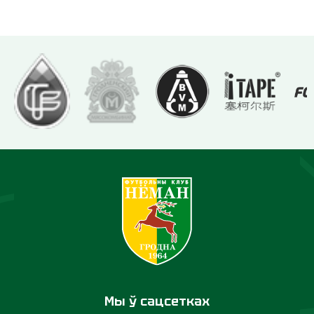
Мы ў сацсетках