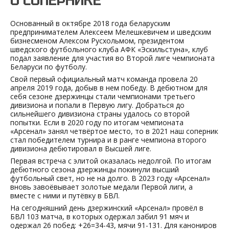
Основанный в октябре 2018 года беларуским
предпринимателем Алексеем Мелешкевичем и шведским
бизнесменом Алексом Русхольмом, президентом
шведского футбольного клуба АФК «Эскильстуна», клуб
подал заявление для участия во Второй лиге чемпионата
Беларуси по футболу.
Свой первый официальный матч команда провела 20
апреля 2019 года, добыв в нем победу. В дебютном для
себя сезоне дзержинцы стали чемпионами третьего
дивизиона и попали в Первую лигу. Добраться до
сильнейшего дивизиона страны удалось со второй
попытки. Если в 2020 году по итогам чемпионата
«Арсенал» занял четвёртое место, то в 2021 наш соперник
стал победителем турнира и в ранге чемпиона второго
дивизиона дебютировал в Высшей лиге.
Первая встреча с элитой оказалась недолгой. По итогам
дебютного сезона дзержинцы покинули высший
футбольный свет, но не на долго. В 2023 году «Арсенал»
вновь завоёвывает золотые медали Первой лиги, а
вместе с ними и путёвку в БВЛ.
На сегодняшний день дзержинский «Арсенал» провёл в
БВЛ 103 матча, в которых одержал забил 91 мяч и
одержал 26 побед: +26=34-43, мячи 91-131. Для канониров