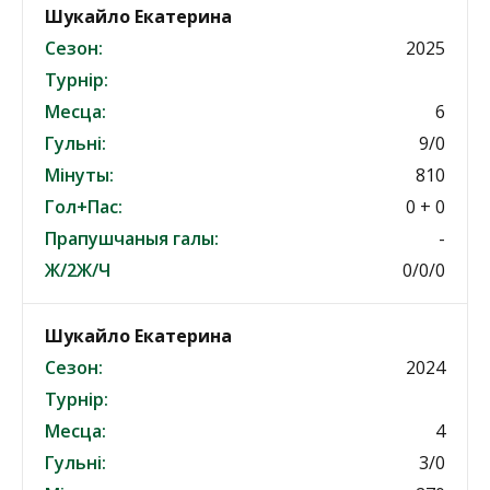
Шукайло Екатерина
Сезон:
2025
Турнір:
Месца:
6
Гульні:
9/0
Мінуты:
810
Гол+Пас:
0 + 0
Прапушчаныя галы:
-
Ж/2Ж/Ч
0/0/0
Шукайло Екатерина
Сезон:
2024
Турнір:
Месца:
4
Гульні:
3/0