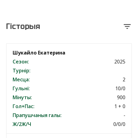
Гісторыя
Шукайло Екатерина
Сезон:
2025
Турнір:
Месца:
2
Гульні:
10/0
Мінуты:
900
Гол+Пас:
1 + 0
Прапушчаныя галы:
-
Ж/2Ж/Ч
0/0/0