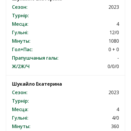
Сезон:
2023
Турнір:
Месца:
4
Гульні:
12/0
Мінуты:
1080
Гол+Пас:
0 + 0
Прапушчаныя галы:
-
Ж/2Ж/Ч
0/0/0
Шукайло Екатерина
Сезон:
2023
Турнір:
Месца:
4
Гульні:
4/0
Мінуты:
360