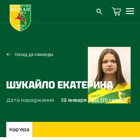
Назад да каманды
ШУКАЙЛО ЕКАТЕРИНА
Дата нараджэння
19 января 2011 (15 гадоў)
Кар'ера