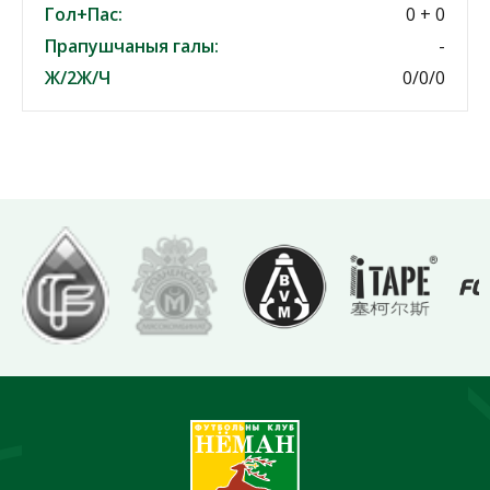
Гол+Пас:
0 + 0
Прапушчаныя галы:
-
Ж/2Ж/Ч
0/0/0