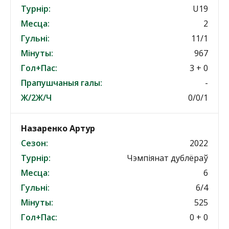
Турнір:
U19
Месца:
2
Гульні:
11/1
Мінуты:
967
Гол+Пас:
3 + 0
Прапушчаныя галы:
-
Ж/2Ж/Ч
0/0/1
Назаренко Артур
Сезон:
2022
Турнір:
Чэмпіянат дублёраў
Месца:
6
Гульні:
6/4
Мінуты:
525
Гол+Пас:
0 + 0