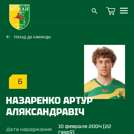
Назад да каманды
6
НАЗАРЕНКО АРТУР
АЛЯКСАНДРАВІЧ
10 февраля 2004 (22
Дата нараджэння
гадоў)