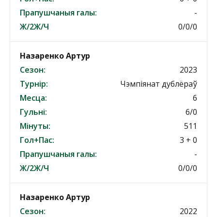
Прапушчаныя галы:
-
Ж/2Ж/Ч
0/0/0
Назаренко Артур
Сезон:
2023
Турнір:
Чэмпіянат дублёраў
Месца:
6
Гульні:
6/0
Мінуты:
511
Гол+Пас:
3 + 0
Прапушчаныя галы:
-
Ж/2Ж/Ч
0/0/0
Назаренко Артур
Сезон:
2022