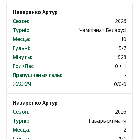
Назаренко Артур
Сезон:
2026
Турнір:
Чэмпіянат Беларусі
Месца:
10
Гульні:
5/7
Мінуты:
528
Гол+Пас:
0 + 1
Прапушчаныя галы:
-
Ж/2Ж/Ч
0/0/0
Назаренко Артур
Сезон:
2026
Турнір:
Таварыскі матч
Месца:
2
Гульні:
1/1