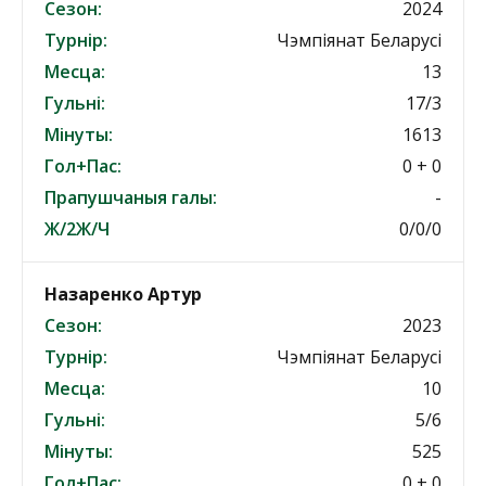
Сезон:
2024
Турнір:
Чэмпіянат Беларусі
Месца:
13
Гульні:
17/3
Мінуты:
1613
Гол+Пас:
0 + 0
Прапушчаныя галы:
-
Ж/2Ж/Ч
0/0/0
Назаренко Артур
Сезон:
2023
Турнір:
Чэмпіянат Беларусі
Месца:
10
Гульні:
5/6
Мінуты:
525
Гол+Пас:
0 + 0