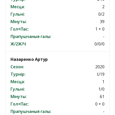
Месца:
2
Гульні:
0/2
Мінуты:
39
Гол+Пас:
1 + 0
Прапушчаныя галы:
-
Ж/2Ж/Ч
0/0/0
Назаренко Артур
Сезон:
2020
Турнір:
U19
Месца:
1
Гульні:
1/0
Мінуты:
61
Гол+Пас:
0 + 0
Прапушчаныя галы:
-