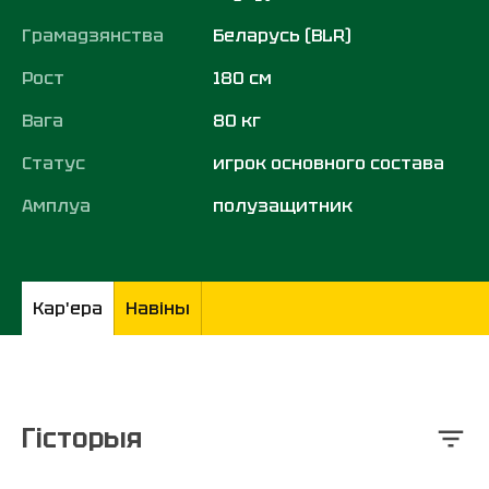
Грамадзянства
Беларусь (BLR)
Рост
180 см
Вага
80 кг
Статус
игрок основного состава
Амплуа
полузащитник
Кар'ера
Навіны
Гісторыя