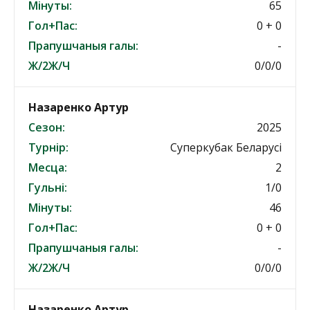
Мінуты:
65
Гол+Пас:
0 + 0
Прапушчаныя галы:
-
Ж/2Ж/Ч
0/0/0
Назаренко Артур
Сезон:
2025
Турнір:
Суперкубак Беларусі
Месца:
2
Гульні:
1/0
Мінуты:
46
Гол+Пас:
0 + 0
Прапушчаныя галы:
-
Ж/2Ж/Ч
0/0/0
Назаренко Артур