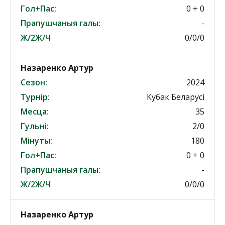
Гол+Пас:
0 + 0
Прапушчаныя галы:
-
Ж/2Ж/Ч
0/0/0
Назаренко Артур
Сезон:
2024
Турнір:
Кубак Беларусі
Месца:
35
Гульні:
2/0
Мінуты:
180
Гол+Пас:
0 + 0
Прапушчаныя галы:
-
Ж/2Ж/Ч
0/0/0
Назаренко Артур