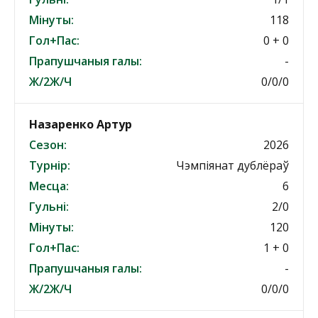
Мінуты:
118
Гол+Пас:
0 + 0
Прапушчаныя галы:
-
Ж/2Ж/Ч
0/0/0
Назаренко Артур
Сезон:
2026
Турнір:
Чэмпіянат дублёраў
Месца:
6
Гульні:
2/0
Мінуты:
120
Гол+Пас:
1 + 0
Прапушчаныя галы:
-
Ж/2Ж/Ч
0/0/0