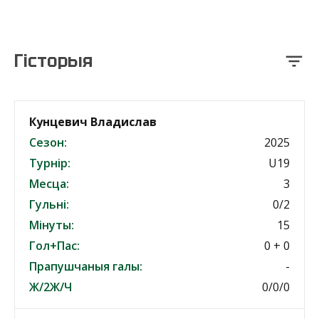
Гісторыя
Кунцевич Владислав
Сезон:
2025
Турнір:
U19
Месца:
3
Гульні:
0/2
Мінуты:
15
Гол+Пас:
0 + 0
Прапушчаныя галы:
-
Ж/2Ж/Ч
0/0/0