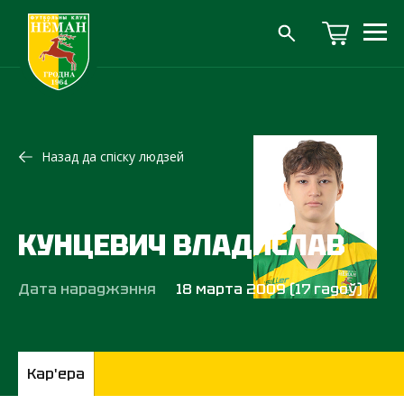
Назад да спіску людзей
КУНЦЕВИЧ ВЛАДИСЛАВ
Дата нараджэння
18 марта 2009 (17 гадоў)
Кар'ера