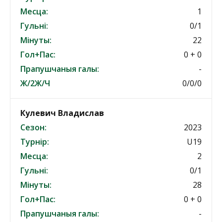
Месца:
1
Гульні:
0/1
Мінуты:
22
Гол+Пас:
0 + 0
Прапушчаныя галы:
-
Ж/2Ж/Ч
0/0/0
Кулевич Владислав
Сезон:
2023
Турнір:
U19
Месца:
2
Гульні:
0/1
Мінуты:
28
Гол+Пас:
0 + 0
Прапушчаныя галы:
-