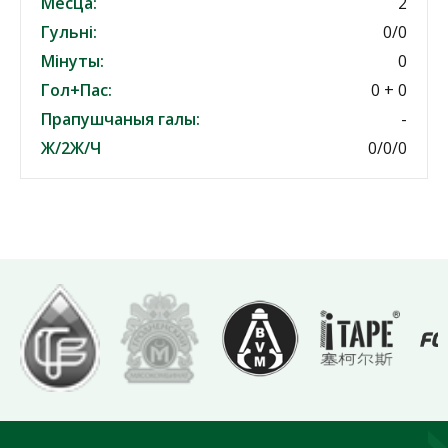
Месца:
2
Гульні:
0/0
Мінуты:
0
Гол+Пас:
0 + 0
Прапушчаныя галы:
-
Ж/2Ж/Ч
0/0/0