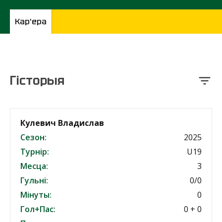
Кар'ера
Гісторыя
Кулевич Владислав
Сезон:
2025
Турнір:
U19
Месца:
3
Гульні:
0/0
Мінуты:
0
Гол+Пас:
0 + 0