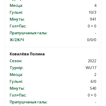
Месца:
4
Гульні:
10/3
Мінуты:
941
Гол+Пас:
0 + 0
Прапушчаныя галы:
-
Ж/2Ж/Ч
0/0/0
Ковалёва Полина
Сезон:
2022
Турнір:
WU17
Месца:
2
Гульні:
6/0
Мінуты:
540
Гол+Пас:
0 + 0
Прапушчаныя галы:
-