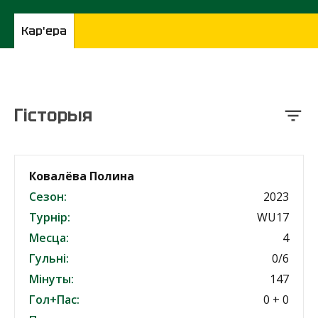
Кар'ера
Гісторыя
Ковалёва Полина
Сезон:
2023
Турнір:
WU17
Месца:
4
Гульні:
0/6
Мінуты:
147
Гол+Пас:
0 + 0