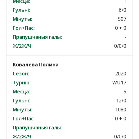
Месца:
1
Гульні:
6/0
Мінуты:
507
Гол+Пас:
0 + 0
Прапушчаныя галы:
-
Ж/2Ж/Ч
0/0/0
Ковалёва Полина
Сезон:
2020
Турнір:
WU17
Месца:
5
Гульні:
12/0
Мінуты:
1080
Гол+Пас:
0 + 0
Прапушчаныя галы:
-
Ж/2Ж/Ч
0/0/0