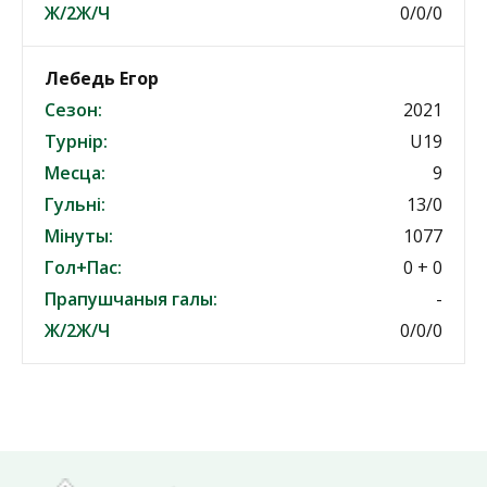
Ж/2Ж/Ч
0/0/0
Лебедь Егор
Сезон:
2021
Турнір:
U19
Месца:
9
Гульні:
13/0
Мінуты:
1077
Гол+Пас:
0 + 0
Прапушчаныя галы:
-
Ж/2Ж/Ч
0/0/0