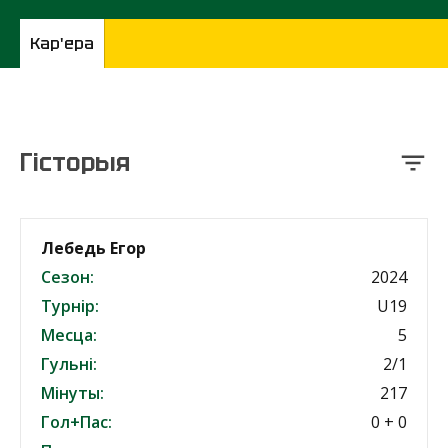
Кар'ера
Гісторыя
Лебедь Егор
Сезон:
2024
Турнір:
U19
Месца:
5
Гульні:
2/1
Мінуты:
217
Гол+Пас:
0 + 0