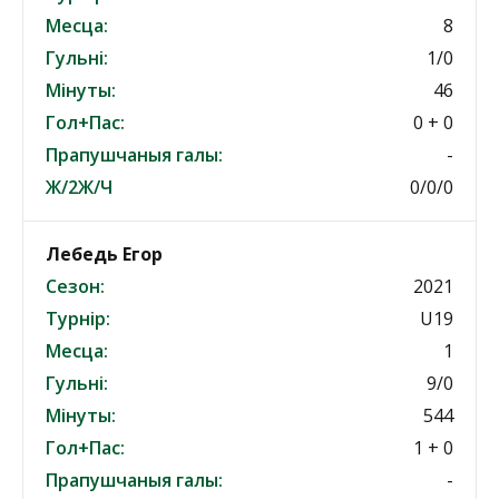
Месца:
8
Гульні:
1/0
Мінуты:
46
Гол+Пас:
0 + 0
Прапушчаныя галы:
-
Ж/2Ж/Ч
0/0/0
Лебедь Егор
Сезон:
2021
Турнір:
U19
Месца:
1
Гульні:
9/0
Мінуты:
544
Гол+Пас:
1 + 0
Прапушчаныя галы:
-