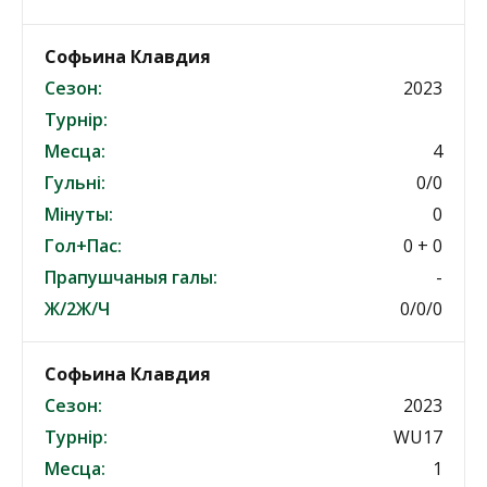
Софьина Клавдия
Сезон:
2023
Турнір:
Месца:
4
Гульні:
0/0
Мінуты:
0
Гол+Пас:
0 + 0
Прапушчаныя галы:
-
Ж/2Ж/Ч
0/0/0
Софьина Клавдия
Сезон:
2023
Турнір:
WU17
Месца:
1