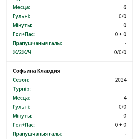
Месца:
6
Гульні:
0/0
Мінуты:
0
Гол+Пас:
0 + 0
Прапушчаныя галы:
-
Ж/2Ж/Ч
0/0/0
Софьина Клавдия
Сезон:
2024
Турнір:
Месца:
4
Гульні:
0/0
Мінуты:
0
Гол+Пас:
0 + 0
Прапушчаныя галы:
-