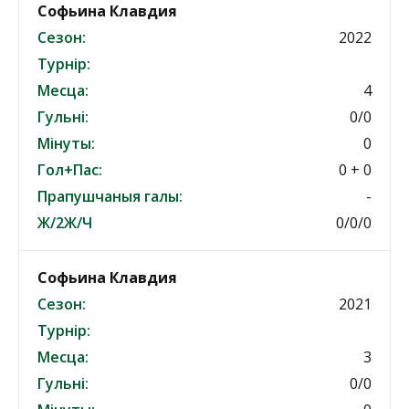
Софьина Клавдия
Сезон:
2022
Турнір:
Месца:
4
Гульні:
0/0
Мінуты:
0
Гол+Пас:
0 + 0
Прапушчаныя галы:
-
Ж/2Ж/Ч
0/0/0
Софьина Клавдия
Сезон:
2021
Турнір:
Месца:
3
Гульні:
0/0