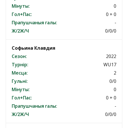
Мінуты:
0
Гол+Пас:
0 + 0
Прапушчаныя галы:
-
Ж/2Ж/Ч
0/0/0
Софьина Клавдия
Сезон:
2022
Турнір:
WU17
Месца:
2
Гульні:
0/0
Мінуты:
0
Гол+Пас:
0 + 0
Прапушчаныя галы:
-
Ж/2Ж/Ч
0/0/0