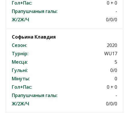
Гол+Пас:
0 + 0
Прапушчаныя галы:
-
Ж/2Ж/Ч
0/0/0
Софьина Клавдия
Сезон:
2020
Турнір:
WU17
Месца:
5
Гульні:
0/0
Мінуты:
0
Гол+Пас:
0 + 0
Прапушчаныя галы:
-
Ж/2Ж/Ч
0/0/0