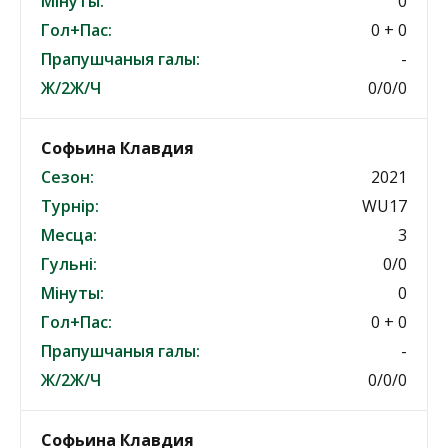
Мінуты:
0
Гол+Пас:
0 + 0
Прапушчаныя галы:
-
Ж/2Ж/Ч
0/0/0
Софьина Клавдия
Сезон:
2021
Турнір:
WU17
Месца:
3
Гульні:
0/0
Мінуты:
0
Гол+Пас:
0 + 0
Прапушчаныя галы:
-
Ж/2Ж/Ч
0/0/0
Софьина Клавдия