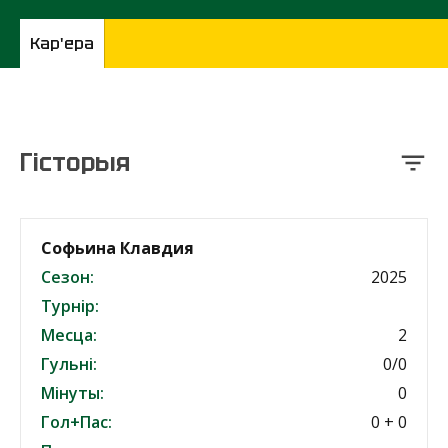
Кар'ера
Гісторыя
Софьина Клавдия
Сезон:
2025
Турнір:
Месца:
2
Гульні:
0/0
Мінуты:
0
Гол+Пас:
0 + 0