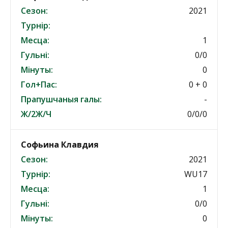
Сезон:
2021
Турнір:
Месца:
1
Гульні:
0/0
Мінуты:
0
Гол+Пас:
0 + 0
Прапушчаныя галы:
-
Ж/2Ж/Ч
0/0/0
Софьина Клавдия
Сезон:
2021
Турнір:
WU17
Месца:
1
Гульні:
0/0
Мінуты:
0