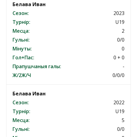
Белава Иван
Сезон:
2023
Турнір:
U19
Месца:
2
Гульні:
0/0
Мінуты:
0
Гол+Пас:
0 + 0
Прапушчаныя галы:
-
Ж/2Ж/Ч
0/0/0
Белава Иван
Сезон:
2022
Турнір:
U19
Месца:
5
Гульні:
0/0