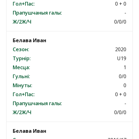
Гол+Пас:
0 + 0
Прапушчаныя галы:
-
Ж/2Ж/Ч
0/0/0
Белава Иван
Сезон:
2020
Турнір:
U19
Месца:
1
Гульні:
0/0
Мінуты:
0
Гол+Пас:
0 + 0
Прапушчаныя галы:
-
Ж/2Ж/Ч
0/0/0
Белава Иван