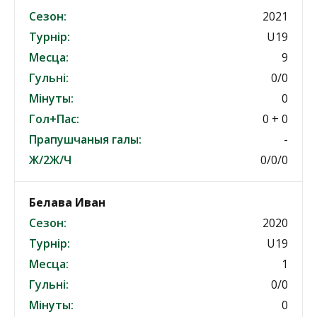
Сезон:
2021
Турнір:
U19
Месца:
9
Гульні:
0/0
Мінуты:
0
Гол+Пас:
0 + 0
Прапушчаныя галы:
-
Ж/2Ж/Ч
0/0/0
Белава Иван
Сезон:
2020
Турнір:
U19
Месца:
1
Гульні:
0/0
Мінуты:
0