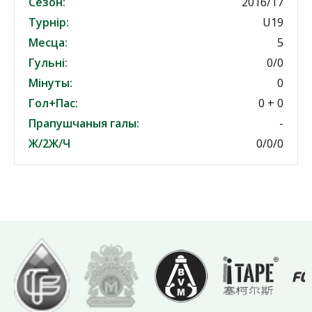
Сезон:
2016/17
Турнір:
U19
Месца:
5
Гульні:
0/0
Мінуты:
0
Гол+Пас:
0 + 0
Прапушчаныя галы:
-
Ж/2Ж/Ч
0/0/0