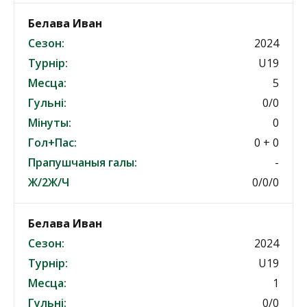
Белава Иван
Сезон:
2024
Турнір:
U19
Месца:
5
Гульні:
0/0
Мінуты:
0
Гол+Пас:
0 + 0
Прапушчаныя галы:
-
Ж/2Ж/Ч
0/0/0
Белава Иван
Сезон:
2024
Турнір:
U19
Месца:
1
Гульні:
0/0