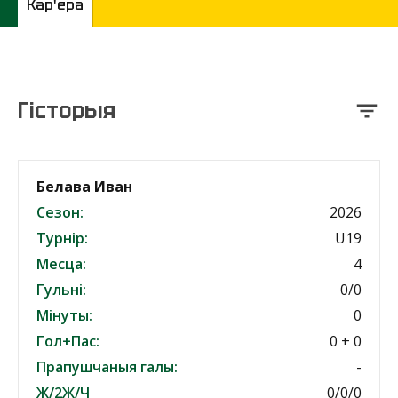
Кар'ера
Гісторыя
Белава Иван
Сезон:
2026
Турнір:
U19
Месца:
4
Гульні:
0/0
Мінуты:
0
Гол+Пас:
0 + 0
Прапушчаныя галы:
-
Ж/2Ж/Ч
0/0/0