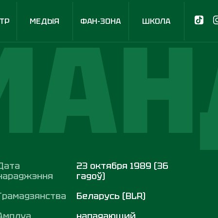
МАН
ТР
МЕДЫЯ
ФАН-ЗОНА
ШКОЛА
Дата
23 октября 1989 (36
нараджэння
гадоў)
Грамадзянства
Беларусь (BLR)
Амплуа
нападающий