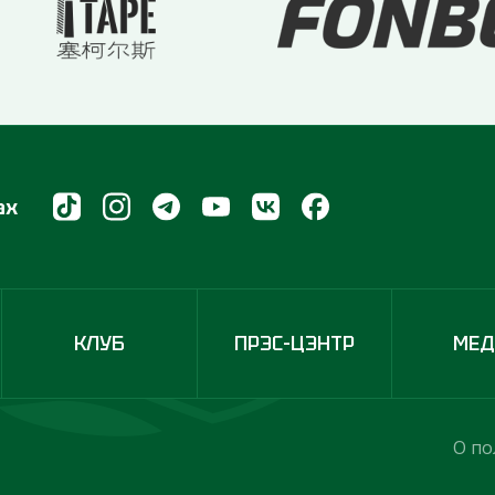
ах
КЛУБ
ПРЭС-ЦЭНТР
МЕ
О по