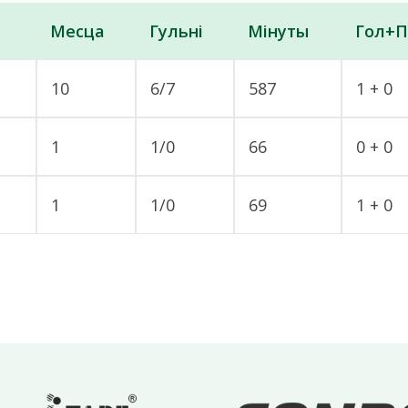
Месца
Гульні
Мінуты
Гол+П
10
6/7
587
1 + 0
1
1/0
66
0 + 0
1
1/0
69
1 + 0