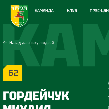
КА
КАМАНДА
КЛУБ
ПРЭС-ЦЭН
Назад да спіску людзей
62
ГОРДЕЙЧУК