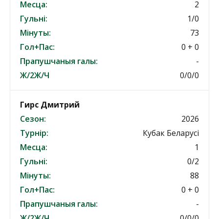
Месца:
2
Гульні:
1/0
Мінуты:
73
Гол+Пас:
0 + 0
Прапушчаныя галы:
-
Ж/2Ж/Ч
0/0/0
Гирс Дмитрий
Сезон:
2026
Турнір:
Кубак Беларусі
Месца:
1
Гульні:
0/2
Мінуты:
88
Гол+Пас:
0 + 0
Прапушчаныя галы:
-
Ж/2Ж/Ч
0/0/0