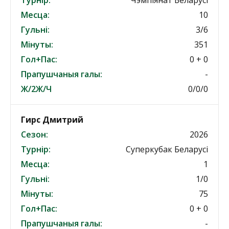
Турнір:
Чэмпіянат Беларусі
Месца:
10
Гульні:
3/6
Мінуты:
351
Гол+Пас:
0 + 0
Прапушчаныя галы:
-
Ж/2Ж/Ч
0/0/0
Гирс Дмитрий
Сезон:
2026
Турнір:
Суперкубак Беларусі
Месца:
1
Гульні:
1/0
Мінуты:
75
Гол+Пас:
0 + 0
Прапушчаныя галы:
-