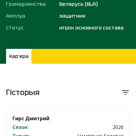
Грамадзянства
Беларусь (BLR)
Амплуа
защитник
Статус
игрок основного состава
Кар'ера
Гісторыя
Гирс Дмитрий
Сезон:
2026