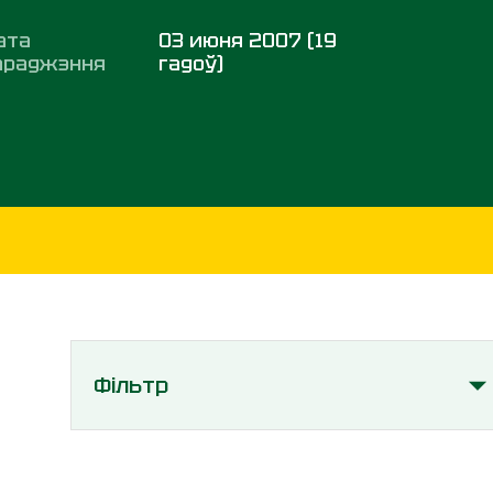
ата
03 июня 2007 (19
араджэння
гадоў)
Фільтр