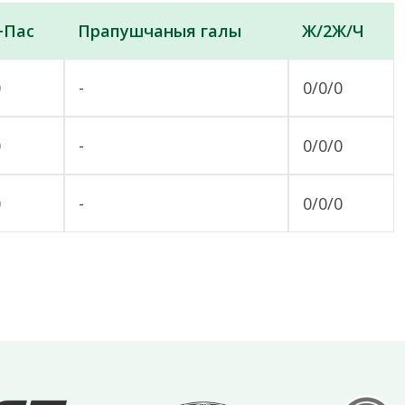
+Пас
Прапушчаныя галы
Ж/2Ж/Ч
0
-
0/0/0
0
-
0/0/0
0
-
0/0/0