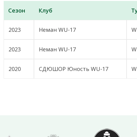
Сезон
Клуб
Т
2023
Неман WU-17
W
2023
Неман WU-17
W
2020
СДЮШОР Юность WU-17
W