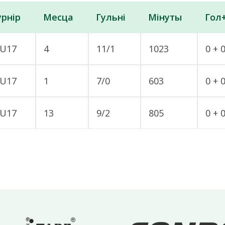
урнір
Месца
Гульні
Мінуты
Гол
U17
4
11/1
1023
0 + 
U17
1
7/0
603
0 + 
U17
13
9/2
805
0 + 