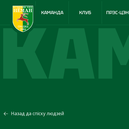
КА
КАМАНДА
КЛУБ
ПРЭС-ЦЭН
Назад да спіску людзей