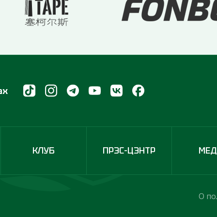
ах
КЛУБ
ПРЭС-ЦЭНТР
МЕ
О по