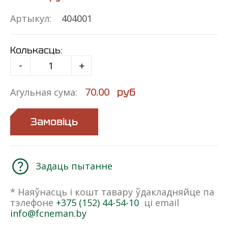
Артыкул:
404001
Колькасць:
-
+
70.00
руб
Агульная сума:
Замовіць
Задаць пытанне
* Наяўнасць і кошт тавару ўдакладняйце па
тэлефоне
+375 (152) 44-54-10
ці email
info@fcneman.by