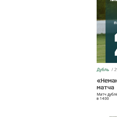
Дубль
/ 2
«Неман
матча
Матч дублё
в 14:00