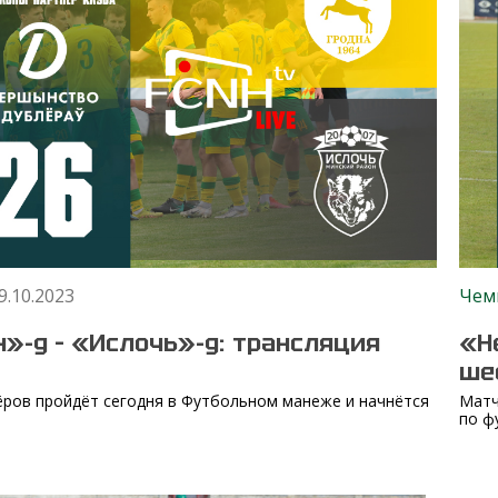
9.10.2023
Чем
»-д – «Ислочь»-д: трансляция
«Н
ше
ров пройдёт сегодня в Футбольном манеже и начнётся
Матч
по ф