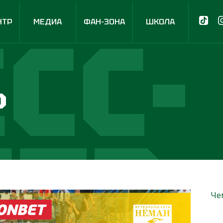
СС-
НТР
МЕДИА
ФАН-ЗОНА
ШКОЛА
р
НТР
Че