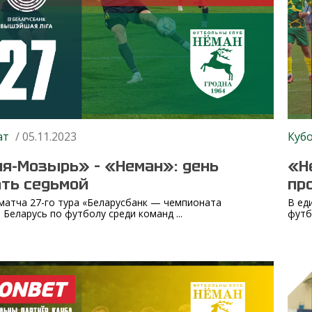
ат
/ 05.11.2023
Куб
я-Мозырь» – «Неман»: день
«Н
ть седьмой
пр
матча 27-го тура «Беларусбанк — чемпионата
В ед
 Беларусь по футболу среди команд ...
футбо