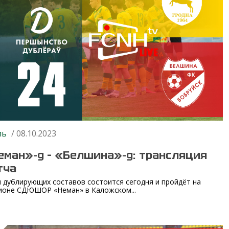
ль
/ 08.10.2023
еман»-д – «Белшина»-д: трансляция
тча
 дублирующих составов состоится сегодня и пройдёт на
ионе СДЮШОР «Неман» в Каложском...