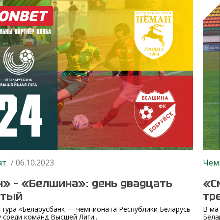
ат
/ 06.10.2023
Чем
» – «Белшина»: день двадцать
«С
ртый
тр
 тура «Беларусбанк — чемпионата Республики Беларусь
В ма
 среди команд Высшей Лиги...
Бела