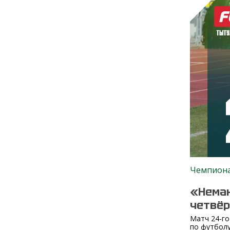
Чемпион
«Неман
четвё
Матч 24-го
по футболу