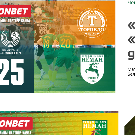
Че
«
«
д
Мат
Бел