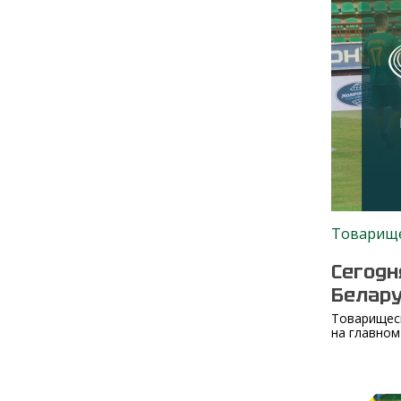
Товарище
Сегодн
Белар
Товарищес
на главном 