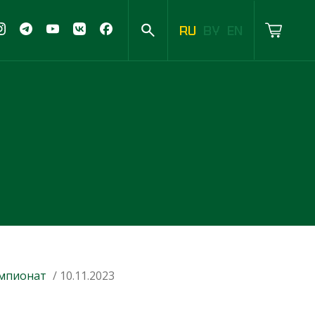
RU
BY
EN
мпионат
/ 10.11.2023