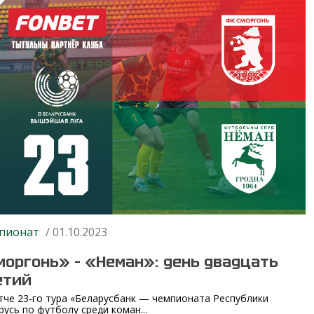
пионат
/ 01.10.2023
моргонь» – «Неман»: день двадцать
етий
тче 23-го тура «Беларусбанк — чемпионата Республики
русь по футболу среди коман...