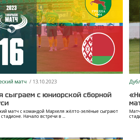
ский матч
/ 13.10.2023
Дуб
я сыграем с юниорской сборной
«Н
уси
ма
кий матч с командой Мархеля жёлто-зелёные сыграют
Матч
стадионе. Начало встречи в ...
стад