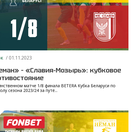
ок
/ 01.11.2023
еман» – «Славия-Мозырь»: кубковое
отивостояние
инственном матче 1/8 финала BETERA Кубка Беларуси по
лу сезона 2023/24 за путё...