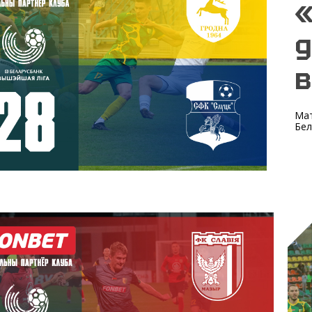
«
д
в
Мат
Бел