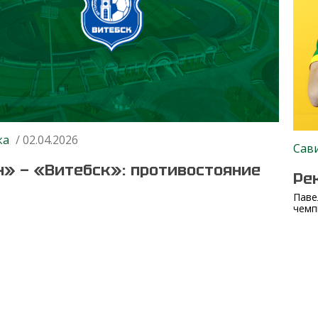
ка
/ 02.04.2026
Сав
» — «Витебск»: противостояние
Ре
Паве
чемп