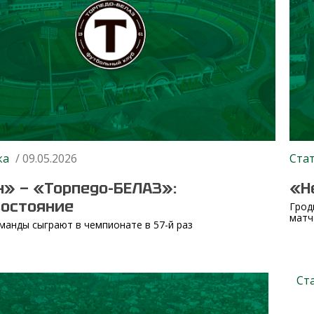
ка
/ 09.05.2026
Ста
» — «Торпедо-БЕЛАЗ»:
«Н
востояние
Грод
матч
манды сыграют в чемпионате в 57-й раз
Ст