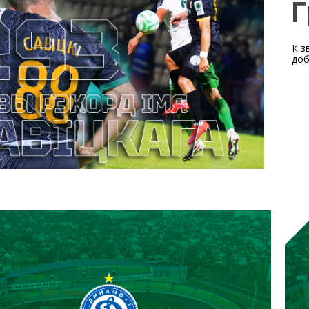
Г
К з
доб