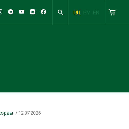
RU
BY
EN
корды
/ 12.07.2026