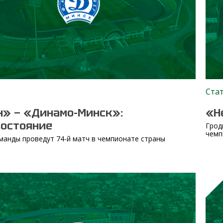
Ста
н» — «Динамо-Минск»:
«Н
востояние
Грод
чемпи
манды проведут 74-й матч в чемпионате страны