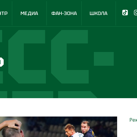
СС-
НТР
МЕДИА
ФАН-ЗОНА
ШКОЛА
р
НТР
Ре