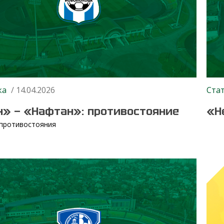
ка
/ 14.04.2026
Ста
» — «Нафтан»: противостояние
«Н
 противостояния