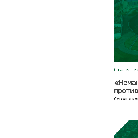
Статисти
«Неман
проти
Сегодня ко